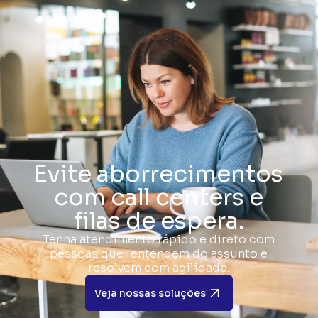
Foque no seu
negócio
E deixe seus e-mails, site e demais
serviços de Internet com a gente.
Veja nossas soluções